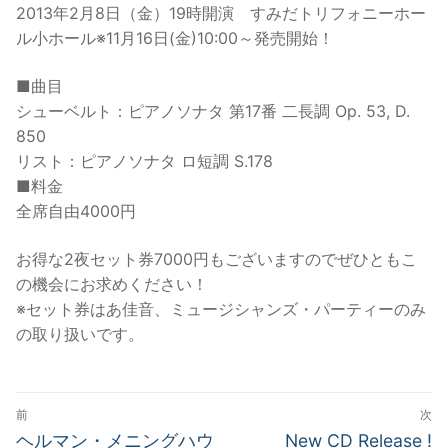
2013年2月8日（金）19時開演 すみだトリフォニーホー
ル小ホール※11月16日(金)10:00～発売開始！
■曲目
シューベルト：ピアノソナタ 第17番 二長調 Op. 53, D.
850
リスト：ピアノソナタ ロ短調 S.178
■料金
全席自由4000円
お得な2夜セット券7000円もございますのでぜひともこ
の機会にお求めください！
※セット券はあ佳音、ミュージシャンズ・パーティーのみ
の取り扱いです。
投
前
次
稿
前
次
ヘルマン・メニングハウ
New CD Release !