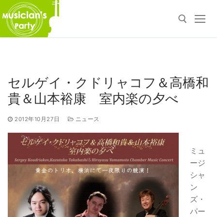
コ
ン
テ
ン
ツ
検索:
へ
ス
セルゲイ・クドリャコフ＆高橋和
キ
貴＆山本裕康 室内楽の夕べ
ッ
プ
2012年10月27日
ニュース
ミュ
ージ
シャ
ン
ズ・
パー