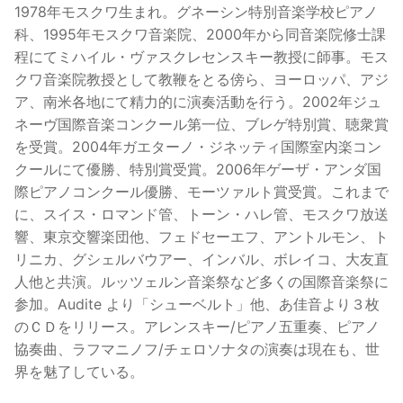
1978年モスクワ生まれ。グネーシン特別音楽学校ピアノ
科、1995年モスクワ音楽院、2000年から同音楽院修士課
程にてミハイル・ヴァスクレセンスキー教授に師事。モス
クワ音楽院教授として教鞭をとる傍ら、ヨーロッパ、アジ
ア、南米各地にて精力的に演奏活動を行う。2002年ジュ
ネーヴ国際音楽コンクール第一位、ブレゲ特別賞、聴衆賞
を受賞。2004年ガエターノ・ジネッティ国際室内楽コン
クールにて優勝、特別賞受賞。2006年ゲーザ・アンダ国
際ピアノコンクール優勝、モーツァルト賞受賞。これまで
に、スイス・ロマンド管、トーン・ハレ管、モスクワ放送
響、東京交響楽団他、フェドセーエフ、アントルモン、ト
リニカ、グシェルバウアー、インバル、ボレイコ、大友直
人他と共演。ルッツェルン音楽祭など多くの国際音楽祭に
参加。Audite より「シューベルト」他、あ佳音より３枚
のＣＤをリリース。アレンスキー/ピアノ五重奏、ピアノ
協奏曲、ラフマニノフ/チェロソナタの演奏は現在も、世
界を魅了している。