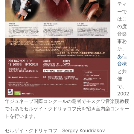
ティ
ーで
はこ
の度
音楽
事務
所、
あ佳
音様
と共
催
で、
2002
年ジュネーブ国際コンクールの覇者でモスクワ音楽院教授
でもあるセルゲイ・クドリャコフ氏を招き室内楽コンサー
トを行います。
セルゲイ・クドリャコフ Sergey Koudriakov