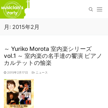
コ
月:
2015年2月
ン
検索:
テ
ン
ツ
～ Yuriko Morota 室内楽シリーズ
へ
vol.1 ～ 室内楽の名手達の饗演 ピアノ
ス
カルテットの愉楽
キ
ッ
2015年2月17日
ニュース
プ