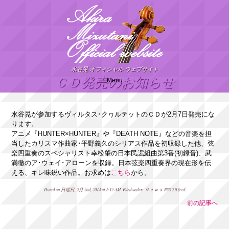
水谷晃 オフィシャル ウェブサイト
ＣＤ発売のお知らせ
Menu
水谷晃が参加するヴィルタス･クヮルテットのＣＤが2月7日発売にな
ります。
アニメ『HUNTER×HUNTER』や『DEATH NOTE』などの音楽を担
当したカリスマ作曲家･平野義久のシリアス作品を初収録した他、弦
楽四重奏のスペシャリスト幸松肇の日本民謡組曲第3番(初録音)、武
満徹のア･ウェイ･アローンを収録。日本弦楽四重奏界の現在形を伝
える、キレ味鋭い作品。お求めは
こちら
から。
Posted on 日曜日, 2月 2nd, 2014 at 1:12 AM. Filed under:
Ｎｅｗｓ
RSS 2.0
feed.
前の記事へ